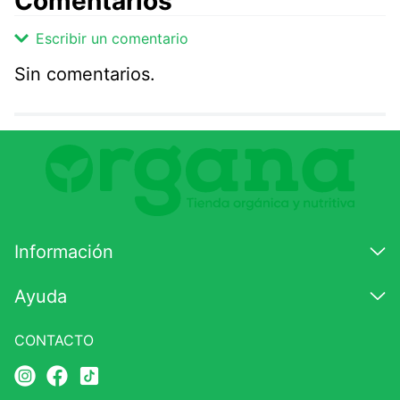
Comentarios
Escribir un comentario
Sin comentarios.
Agregar comentario
Comentario
Califique el producto de 1 a 5 estrellas
★
★
★
☆
☆
Información
Su nombre
Ayuda
CONTACTO
Correo electrónico