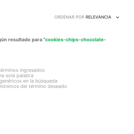
Frutos Secos
Frutos Deshidratados
ORDENAR POR
RELEVANCIA
Ver todo
ún resultado para "
cookies-chips-chocolate-
Mieles
Mermeladas
érminos ingresados
Ver todo
una sola palabra
 genéricos en la búsqueda
sinónimos del término deseado
Barritas Proteicas
Barritas Energeticas
Barritas Veganas
Barritas Naturales
Ver todo