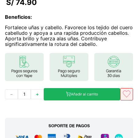
S/
74
.
90
7
.
lab nutrition
Beneficios
:
8
.
magnesio
Fortalece uñas y cabello. Favorece los tejido del cuero
9
.
stevia
cabelludo y apoya a una rapida producción cabellos.
Aporta brillo y fuerza alas uñas. Contribuye
10
.
proteina
significativamente la rotura del cabello.
－
＋
Añadir al carrito