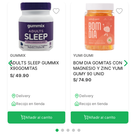
GUMMIX
YUMI GUMI
ADULTS SLEEP GUMMIX
BOM DIA GOMITAS CON
X90GOMITAS
MAGNESIO Y ZINC YUMI
GUMY 90 UNID
S/
49
.
90
S/
74
.
90
Delivery
Delivery
Recojo en tienda
Recojo en tienda
Añadir al carrito
Añadir al carrito