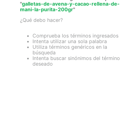
"
galletas-de-avena-y-cacao-rellena-de-
7
.
glicinato magnesio
mani-la-purita-200gr
"
8
.
magnesio
¿Qué debo hacer?
9
.
melena leon
Comprueba los términos ingresados
Intenta utilizar una sola palabra
10
.
proteina
Utiliza términos genéricos en la
búsqueda
Intenta buscar sinónimos del término
deseado