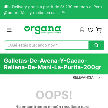
🚚✨ Delivery gratis a partir de S/ 230 en todo el Perú.
¡Compra fácil y recibe en casa! 💚
¿Qué estás buscando hoy?
TÉRMINOS MÁS BUSCADOS
Galletas-De-Avena-Y-Cacao-
1
.
omega 3
Rellena-De-Mani-La-Purita-200gr
2
.
citrato magnesio
RELEVANCIA
3
.
colageno
4
.
kefir
OOPS!
5
.
lab nutrition
6
.
stevia
No encontramos ningún resultado para