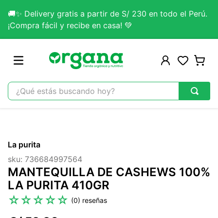
🚚✨ Delivery gratis a partir de S/ 230 en todo el Perú.
¡Compra fácil y recibe en casa! 💚
¿Qué estás buscando hoy?
TÉRMINOS MÁS BUSCADOS
1
.
omega 3
La purita
2
.
citrato magnesio
sku
:
736684997564
3
.
colageno
MANTEQUILLA DE CASHEWS 100%
4
.
kefir
LA PURITA 410GR
5
.
lab nutrition
☆
☆
☆
☆
☆
(
0
)
6
.
stevia