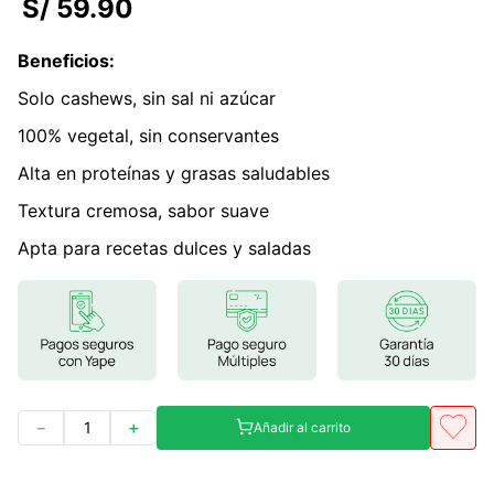
S/
59
.
90
7
.
glicinato magnesio
Beneficios
:
8
.
magnesio
Solo cashews, sin sal ni azúcar
9
.
melena leon
100% vegetal, sin conservantes
10
.
proteina
Alta en proteínas y grasas saludables
Textura cremosa, sabor suave
Apta para recetas dulces y saladas
－
＋
Añadir al carrito