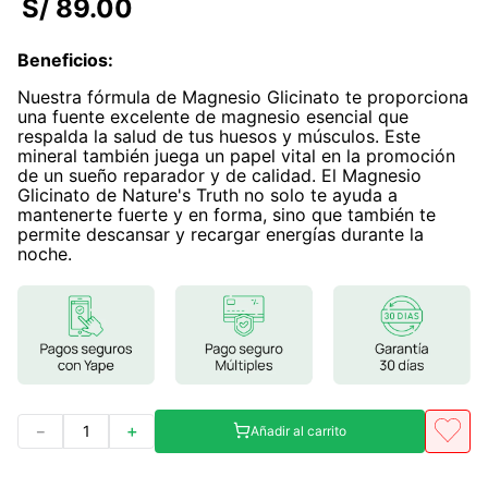
S/
89
.
00
7
.
magnesio
Beneficios
:
8
.
melena leon
Nuestra fórmula de Magnesio Glicinato te proporciona
9
.
stevia
una fuente excelente de magnesio esencial que
respalda la salud de tus huesos y músculos. Este
10
.
proteina
mineral también juega un papel vital en la promoción
de un sueño reparador y de calidad. El Magnesio
Glicinato de Nature's Truth no solo te ayuda a
mantenerte fuerte y en forma, sino que también te
permite descansar y recargar energías durante la
noche.
－
＋
Añadir al carrito