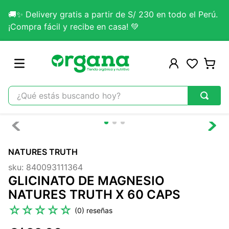
🚚✨ Delivery gratis a partir de S/ 230 en todo el Perú.
¡Compra fácil y recibe en casa! 💚
¿Qué estás buscando hoy?
TÉRMINOS MÁS BUSCADOS
1
.
omega 3
NATURES TRUTH
2
.
citrato magnesio
sku
:
840093111364
3
.
colageno
GLICINATO DE MAGNESIO
4
.
lab nutrition
NATURES TRUTH X 60 CAPS
5
.
kefir
☆
☆
☆
☆
☆
(
0
)
6
.
glicinato magnesio