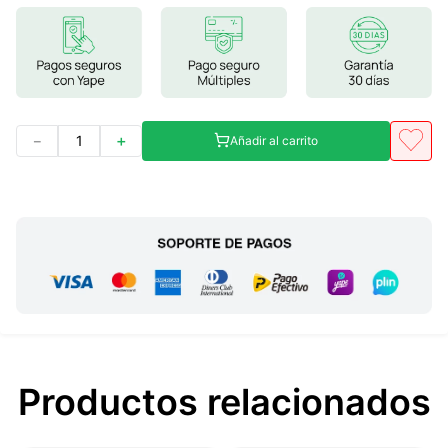
7
.
magnesio
8
.
stevia
9
.
ashwagandha
10
.
clorofila
－
＋
Añadir al carrito
Productos relacionados