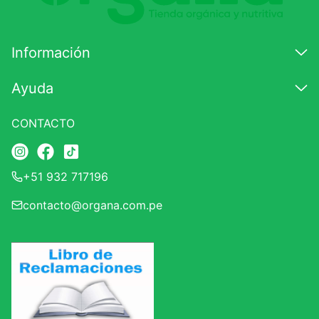
Califique el producto de 1 a 5 estrellas
★
★
★
☆
☆
Información
Su nombre
Ayuda
CONTACTO
Correo electrónico
+51 932 717196
Escribir comentario
contacto@organa.com.pe
ENVIAR COMENTARIO