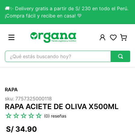
🚚✨ Delivery gratis a partir de S/ 230 en todo el Perú.
¡Compra fácil y recibe en casa! 💚
¿Qué estás buscando hoy?
TÉRMINOS MÁS BUSCADOS
1
.
omega 3
RAPA
2
.
citrato magnesio
sku
:
7757325000118
3
.
colageno
RAPA ACIETE DE OLIVA X500ML
4
.
kefir
☆
☆
☆
☆
☆
(
0
)
5
.
glicinato magnesio
S/
34
.
90
6
.
melena leon