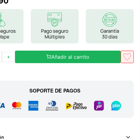
90
Frutos Secos
Frutos Deshidratados
Ver todo
Añadir al carrito
＋
Mieles
Mermeladas
Ver todo
Barritas Proteicas
Barritas Energeticas
Barritas Veganas
Barritas Naturales
ón
Ver todo