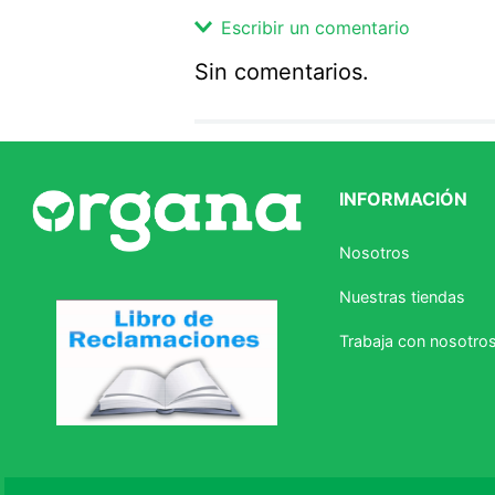
Escribir un comentario
Sin comentarios.
Agregar comentario
Comentario
INFORMACIÓN
Califique el producto de 1 a 5 
Nosotros
★
★
★
☆
☆
Nuestras tiendas
Su nombre
Trabaja con nosotro
Correo electrónico