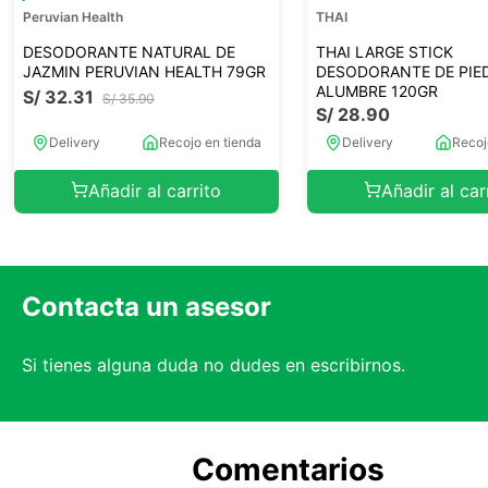
Peruvian Health
THAI
DESODORANTE NATURAL DE
THAI LARGE STICK
JAZMIN PERUVIAN HEALTH 79GR
DESODORANTE DE PIE
ALUMBRE 120GR
S/
32
.
31
S/
35
.
90
S/
28
.
90
Delivery
Recojo en tienda
Delivery
Recoj
Añadir al carrito
Añadir al car
Contacta un asesor
Si tienes alguna duda no dudes en escribirnos.
Comentarios