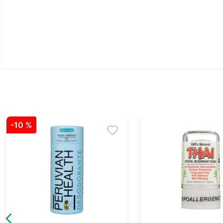
Ver todo
-
10 %