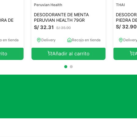
Peruvian Health
THAI
DESODORANTE DE MENTA
DESODOR
DRA DE
PERUVIAN HEALTH 79GR
PIEDRA D
S/
32
.
90
S/
32
.
31
S/
35
.
90
o en tienda
Delivery
Recojo en tienda
Deliver
rito
Añadir al carrito
A