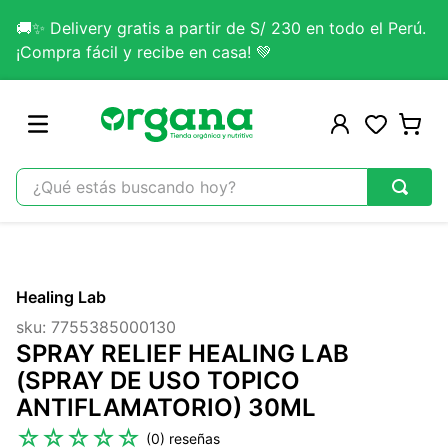
🚚✨ Delivery gratis a partir de S/ 230 en todo el Perú.
¡Compra fácil y recibe en casa! 💚
¿Qué estás buscando hoy?
TÉRMINOS MÁS BUSCADOS
1
.
omega 3
Healing Lab
2
.
citrato magnesio
sku
:
7755385000130
3
.
colageno
SPRAY RELIEF HEALING LAB
4
.
kefir
(SPRAY DE USO TOPICO
ANTIFLAMATORIO) 30ML
5
.
glicinato magnesio
☆
☆
☆
☆
☆
(
0
)
6
.
melena leon