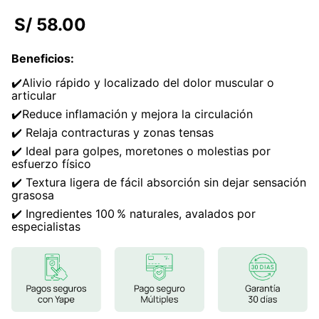
7
.
magnesio
S/
58
.
00
8
.
stevia
Beneficios
:
9
.
ashwagandha
✔️Alivio rápido y localizado del dolor muscular o
10
.
clorofila
articular
✔️Reduce inflamación y mejora la circulación
✔️ Relaja contracturas y zonas tensas
✔️ Ideal para golpes, moretones o molestias por
esfuerzo físico
✔️ Textura ligera de fácil absorción sin dejar sensación
grasosa
✔️ Ingredientes 100 % naturales, avalados por
especialistas