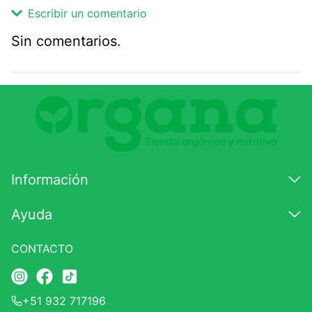
Escribir un comentario
Sin comentarios.
Agregar comentario
Comentario
Califique el producto de 1 a 5 estrellas
★
★
★
☆
☆
Información
Su nombre
Ayuda
CONTACTO
Correo electrónico
+51 932 717196
Escribir comentario