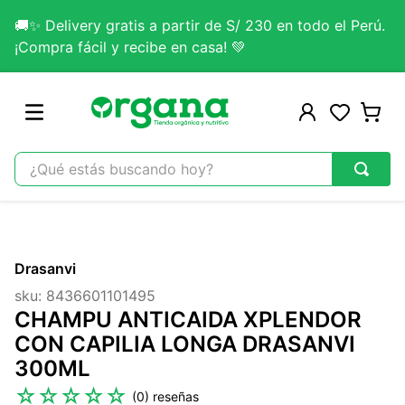
🚚✨ Delivery gratis a partir de S/ 230 en todo el Perú.
¡Compra fácil y recibe en casa! 💚
¿Qué estás buscando hoy?
TÉRMINOS MÁS BUSCADOS
1
.
omega 3
Drasanvi
2
.
citrato magnesio
sku
:
8436601101495
3
.
colageno
CHAMPU ANTICAIDA XPLENDOR
4
.
kefir
CON CAPILIA LONGA DRASANVI
300ML
5
.
glicinato magnesio
☆
☆
☆
☆
☆
(
0
)
6
.
melena leon