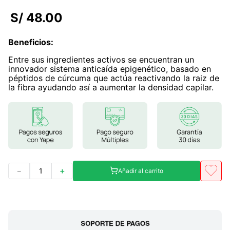
7
.
lab nutrition
S/
48
.
00
8
.
magnesio
Beneficios
:
9
.
stevia
Entre sus ingredientes activos se encuentran un
10
.
proteina
innovador sistema anticaída epigenético, basado en
péptidos de cúrcuma que actúa reactivando la raiz de
la fibra ayudando así a aumentar la densidad capilar.
－
＋
Añadir al carrito