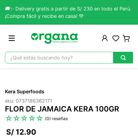
🚚✨ Delivery gratis a partir de S/ 230 en todo el Perú.
¡Compra fácil y recibe en casa! 💚
¿Qué estás buscando hoy?
TÉRMINOS MÁS BUSCADOS
1
.
omega 3
Kera Superfoods
2
.
citrato magnesio
sku
:
0737186362171
3
.
colageno
FLOR DE JAMAICA KERA 100GR
4
.
lab nutrition
☆
☆
☆
☆
☆
(
0
)
5
.
kefir
S/
12
.
90
6
.
glicinato magnesio