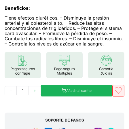
Beneficios
7
.
magnesio
:
Tiene efectos diuréticos. – Disminuye la presión
8
.
melena leon
arterial y el colesterol alto. – Reduce las altas
concentraciones de triglicéridos. – Protege el sistema
9
.
stevia
cardiovascular. – Promueve la pérdida de peso. –
10
.
proteina
Combate los radicales libres. – Disminuye el insomnio.
– Controla los niveles de azúcar en la sangre.
－
＋
Añadir al carrito