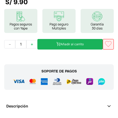
S/
9
.
90
7
.
lab nutrition
8
.
magnesio
9
.
stevia
10
.
proteina
－
＋
Añadir al carrito
Descripción