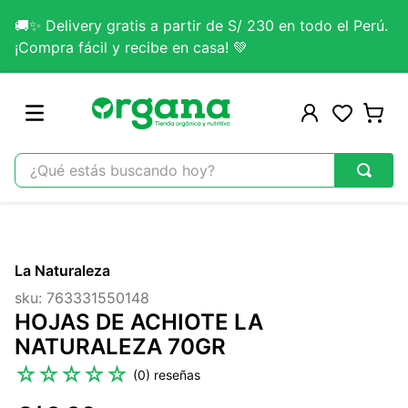
🚚✨ Delivery gratis a partir de S/ 230 en todo el Perú.
¡Compra fácil y recibe en casa! 💚
¿Qué estás buscando hoy?
TÉRMINOS MÁS BUSCADOS
1
.
omega 3
La Naturaleza
2
.
citrato magnesio
sku
:
763331550148
3
.
colageno
HOJAS DE ACHIOTE LA
4
.
kefir
NATURALEZA 70GR
5
.
glicinato magnesio
☆
☆
☆
☆
☆
(
0
)
6
.
melena leon