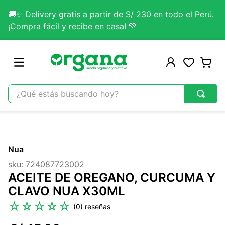
🚚✨ Delivery gratis a partir de S/ 230 en todo el Perú.
¡Compra fácil y recibe en casa! 💚
¿Qué estás buscando hoy?
TÉRMINOS MÁS BUSCADOS
1
.
omega 3
Nua
2
.
citrato magnesio
sku
:
724087723002
3
.
colageno
ACEITE DE OREGANO, CURCUMA Y
4
.
lab nutrition
CLAVO NUA X30ML
5
.
kefir
☆
☆
☆
☆
☆
(
0
)
6
.
glicinato magnesio