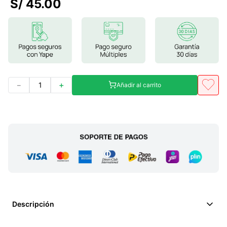
S/
45
.
00
7
.
magnesio
8
.
melena leon
9
.
stevia
10
.
proteina
－
＋
Añadir al carrito
Descripción