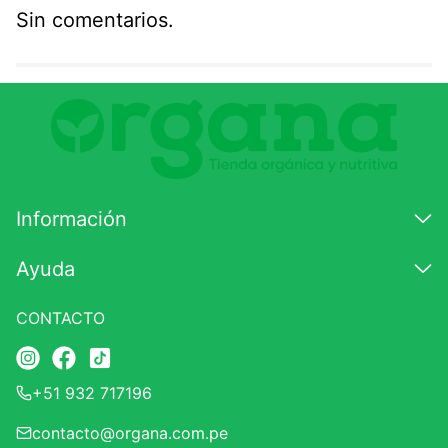
Sin comentarios.
Agregar comentario
Comentario
Califique el producto de 1 a 5 estrellas
★
★
★
☆
☆
Información
Su nombre
Ayuda
CONTACTO
Correo electrónico
+51 932 717196
Escribir comentario
contacto@organa.com.pe