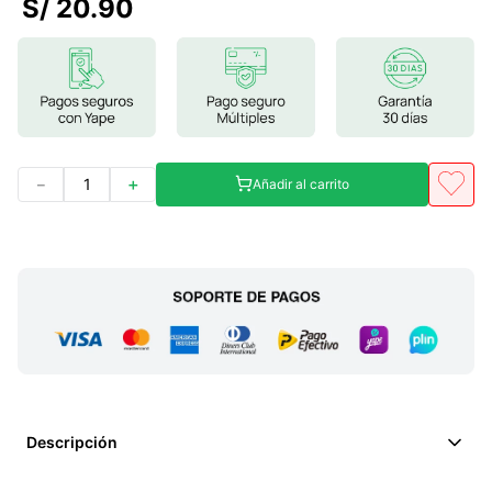
S/
20
.
90
7
.
magnesio
8
.
stevia
9
.
ashwagandha
10
.
clorofila
－
＋
Añadir al carrito
Descripción