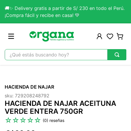
🚚✨ Delivery gratis a partir de S/ 230 en todo el Perú.
¡Compra fácil y recibe en casa! 💚
¿Qué estás buscando hoy?
TÉRMINOS MÁS BUSCADOS
1
.
omega 3
HACIENDA DE NAJAR
2
.
citrato magnesio
sku
:
729208248792
3
.
colageno
HACIENDA DE NAJAR ACEITUNA
4
.
kefir
VERDE ENTERA 750GR
5
.
glicinato magnesio
☆
☆
☆
☆
☆
(
0
)
6
.
melena leon