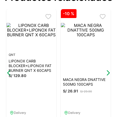
QNT
Dnative
LIPONOX CARB
MACA NEGRA DNATTIVE
BLOCKER+LIPONOX FAT
500MG 100CAPS
BURNER QNT X 60CAPS
S/
26
.
91
S/
29
.
90
S/
129
.
80
Delivery
Delivery
Recojo en tienda
Recojo en tienda
Añadir al carrito
Añadir al carrito