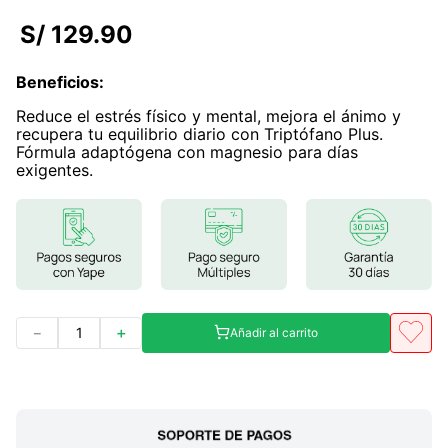
7
.
lab nutrition
S/
129
.
90
8
.
magnesio
Beneficios
:
9
.
stevia
Reduce el estrés físico y mental, mejora el ánimo y
10
.
proteina
recupera tu equilibrio diario con Triptófano Plus.
Fórmula adaptógena con magnesio para días
exigentes.
－
＋
Añadir al carrito