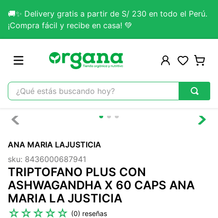
🚚✨ Delivery gratis a partir de S/ 230 en todo el Perú.
¡Compra fácil y recibe en casa! 💚
¿Qué estás buscando hoy?
TÉRMINOS MÁS BUSCADOS
1
.
omega 3
ANA MARIA LAJUSTICIA
2
.
citrato magnesio
sku
:
8436000687941
3
.
colageno
TRIPTOFANO PLUS CON
4
.
kefir
ASHWAGANDHA X 60 CAPS ANA
MARIA LA JUSTICIA
5
.
glicinato magnesio
☆
☆
☆
☆
☆
(
0
)
6
.
melena leon