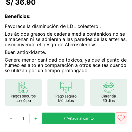
S/
36
.
90
7
.
lab nutrition
Beneficios
:
8
.
magnesio
Favorece la disminución de LDL colesterol.
9
.
stevia
Los ácidos grasos de cadena media contenidos no se
almacenan ni se adhieren a las paredes de las arterias,
10
.
proteina
disminuyendo el riesgo de Aterosclerosis.
Buen antioxidante.
Genera menor cantidad de tóxicos, ya que el punto de
humeo es alto en comparación a otros aceites cuando
se utilizan por un tiempo prolongado.
－
＋
Añadir al carrito