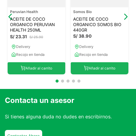
Peruvian Health
Somos Bio
ACEITE DE COCO
ACEITE DE COCO
ORGANICO PERUVIAN
ORGANICO SOMOS BIO
HEALTH 250ML
440GR
S/
38
.
90
S/
23
.
31
S/
25
.
90
Delivery
Delivery
Recojo en tienda
Recojo en tienda
Añadir al carrito
Añadir al carrito
Contacta un asesor
Si tienes alguna duda no dudes en escribirnos.
Contactar Ahora