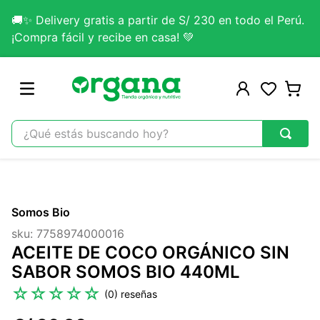
🚚✨ Delivery gratis a partir de S/ 230 en todo el Perú.
¡Compra fácil y recibe en casa! 💚
¿Qué estás buscando hoy?
TÉRMINOS MÁS BUSCADOS
1
.
omega 3
Somos Bio
2
.
citrato magnesio
sku
:
7758974000016
3
.
colageno
ACEITE DE COCO ORGÁNICO SIN
4
.
kefir
SABOR SOMOS BIO 440ML
5
.
glicinato magnesio
☆
☆
☆
☆
☆
(
0
)
6
.
melena leon