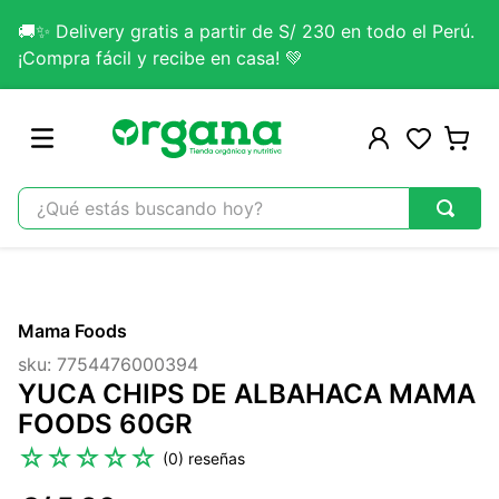
🚚✨ Delivery gratis a partir de S/ 230 en todo el Perú.
¡Compra fácil y recibe en casa! 💚
¿Qué estás buscando hoy?
TÉRMINOS MÁS BUSCADOS
1
.
omega 3
Mama Foods
2
.
citrato magnesio
sku
:
7754476000394
3
.
colageno
YUCA CHIPS DE ALBAHACA MAMA
4
.
lab nutrition
FOODS 60GR
5
.
kefir
☆
☆
☆
☆
☆
(
0
)
6
.
glicinato magnesio