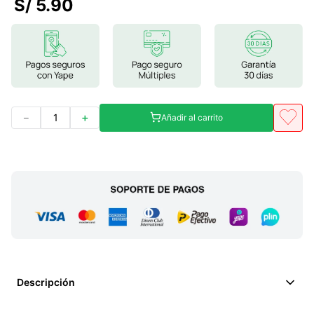
S/
5
.
90
7
.
magnesio
8
.
melena leon
9
.
stevia
10
.
proteina
－
＋
Añadir al carrito
Descripción