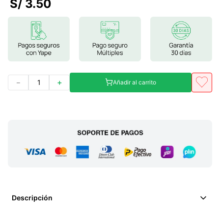
S/
3
.
50
7
.
magnesio
8
.
stevia
9
.
ashwagandha
10
.
clorofila
－
＋
Añadir al carrito
Descripción