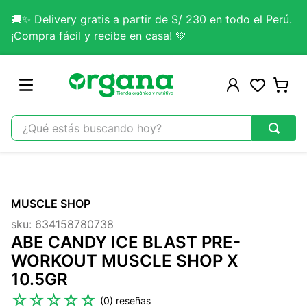
🚚✨ Delivery gratis a partir de S/ 230 en todo el Perú.
¡Compra fácil y recibe en casa! 💚
¿Qué estás buscando hoy?
TÉRMINOS MÁS BUSCADOS
1
.
omega 3
MUSCLE SHOP
2
.
citrato magnesio
sku
:
634158780738
3
.
lab nutrition
ABE CANDY ICE BLAST PRE-
4
.
colageno
WORKOUT MUSCLE SHOP X
10.5GR
5
.
kefir
☆
☆
☆
☆
☆
(
0
)
6
.
glicinato magnesio