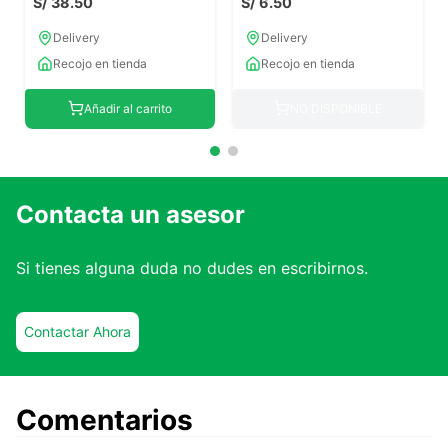
S/
38
.
50
S/
6
.
50
Delivery
Delivery
Recojo en tienda
Recojo en tienda
Añadir al carrito
NO DISPONIBLE
Contacta un asesor
Si tienes alguna duda no dudes en escribirnos.
Contactar Ahora
Comentarios