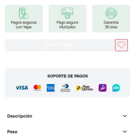
7
.
proteina
8
.
magnesio
9
.
melena leon
10
.
stevia
NO DISPONIBLE
Descripción
Peso