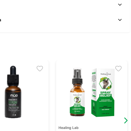
a
Healing Lab