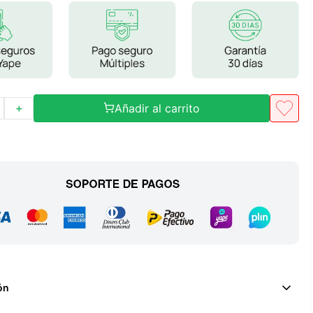
Frutos Secos
Frutos Deshidratados
Ver todo
Añadir al carrito
＋
Mieles
Mermeladas
Ver todo
Barritas Proteicas
Barritas Energeticas
Barritas Veganas
ón
Barritas Naturales
Ver todo