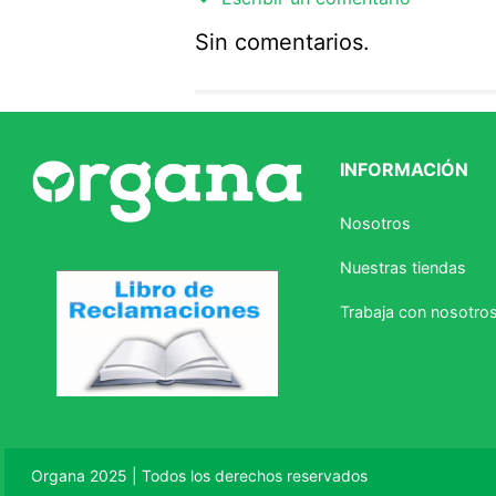
Sin comentarios.
Agregar comentario
Comentario
INFORMACIÓN
Califique el producto de 1 a 5 
Nosotros
★
★
★
☆
☆
Nuestras tiendas
Su nombre
Trabaja con nosotro
Correo electrónico
Escribir comentario
Organa 2025 | Todos los derechos reservados