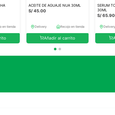
SHA
ACEITE DE AGUAJE NUA 30ML
SERUM TO
30ML
S/
45
.
00
S/
65
.
90
o en tienda
Delivery
Recojo en tienda
Deliver
rito
Añadir al carrito
A