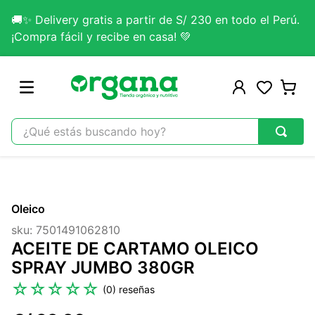
🚚✨ Delivery gratis a partir de S/ 230 en todo el Perú.
¡Compra fácil y recibe en casa! 💚
¿Qué estás buscando hoy?
TÉRMINOS MÁS BUSCADOS
1
.
omega 3
Oleico
2
.
citrato magnesio
sku
:
7501491062810
3
.
colageno
ACEITE DE CARTAMO OLEICO
4
.
kefir
SPRAY JUMBO 380GR
5
.
glicinato magnesio
☆
☆
☆
☆
☆
(
0
)
6
.
melena leon