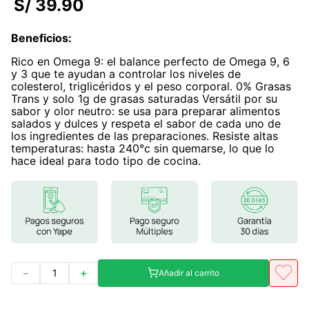
S/
39
.
90
7
.
magnesio
Beneficios
:
8
.
stevia
Rico en Omega 9: el balance perfecto de Omega 9, 6
9
.
ashwagandha
y 3 que te ayudan a controlar los niveles de
colesterol, triglicéridos y el peso corporal. 0% Grasas
10
.
clorofila
Trans y solo 1g de grasas saturadas Versátil por su
sabor y olor neutro: se usa para preparar alimentos
salados y dulces y respeta el sabor de cada uno de
los ingredientes de las preparaciones. Resiste altas
temperaturas: hasta 240°c sin quemarse, lo que lo
hace ideal para todo tipo de cocina.
－
＋
Añadir al carrito