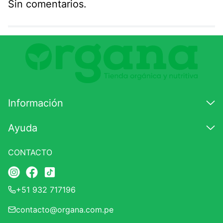
Sin comentarios.
Agregar comentario
Comentario
Califique el producto de 1 a 5 estrellas
★
★
★
☆
☆
Información
Su nombre
Ayuda
CONTACTO
Correo electrónico
+51 932 717196
Escribir comentario
contacto@organa.com.pe