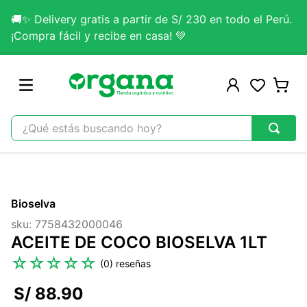
🚚✨ Delivery gratis a partir de S/ 230 en todo el Perú.
¡Compra fácil y recibe en casa! 💚
¿Qué estás buscando hoy?
TÉRMINOS MÁS BUSCADOS
1
.
omega 3
Bioselva
2
.
citrato magnesio
sku
:
7758432000046
3
.
colageno
ACEITE DE COCO BIOSELVA 1LT
4
.
kefir
☆
☆
☆
☆
☆
(
0
)
5
.
glicinato magnesio
S/
88
.
90
6
.
melena leon