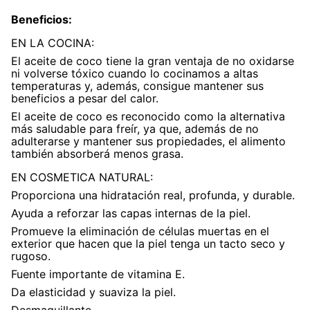
Beneficios
7
.
magnesio
:
EN LA COCINA:
8
.
stevia
El aceite de coco tiene la gran ventaja de no oxidarse
9
.
ashwagandha
ni volverse tóxico cuando lo cocinamos a altas
temperaturas y, además, consigue mantener sus
10
.
clorofila
beneficios a pesar del calor.
El aceite de coco es reconocido como la alternativa
más saludable para freír, ya que, además de no
adulterarse y mantener sus propiedades, el alimento
también absorberá menos grasa.
EN COSMETICA NATURAL:
Proporciona una hidratación real, profunda, y durable.
Ayuda a reforzar las capas internas de la piel.
Promueve la eliminación de células muertas en el
exterior que hacen que la piel tenga un tacto seco y
rugoso.
Fuente importante de vitamina E.
Da elasticidad y suaviza la piel.