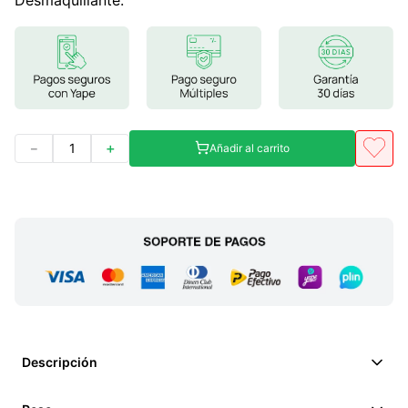
Desmaquillante.
－
＋
Añadir al carrito
Descripción