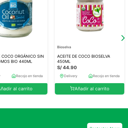
Bioselva
E COCO ORGÁNICO SIN
ACEITE DE COCO BIOSELVA
OMOS BIO 440ML
450ML
0
S/
44
.
90
y
Recojo en tienda
Delivery
Recojo en tienda
ñadir al carrito
Añadir al carrito