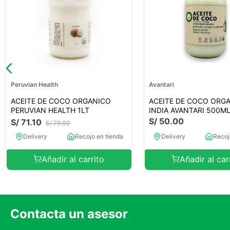
Peruvian Health
Avantari
ACEITE DE COCO ORGANICO
ACEITE DE COCO ORG
PERUVIAN HEALTH 1LT
INDIA AVANTARI 500M
S/
50
.
00
S/
71
.
10
S/
79
.
00
Delivery
Recojo en tienda
Delivery
Recoj
Añadir al carrito
Añadir al car
Contacta un asesor