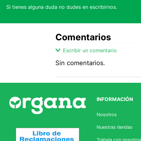
Si tienes alguna duda no dudes en escribirnos.
Comentarios
Escribir un comentario
Sin comentarios.
Agregar comentario
Comentario
INFORMACIÓN
Califique el producto de 1 a 5 
Nosotros
★
★
★
☆
☆
Nuestras tiendas
Su nombre
Trabaja con nosotro