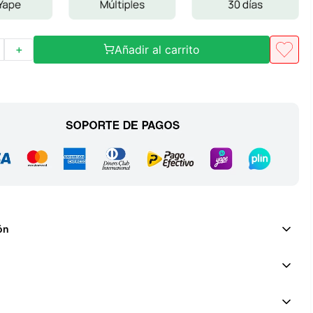
Añadir al carrito
＋
ón