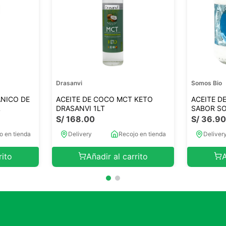
Drasanvi
Somos Bio
ANICO DE
ACEITE DE COCO MCT KETO
ACEITE D
L
DRASANVI 1LT
SABOR S
S/
168
.
00
S/
36
.
9
o en tienda
Delivery
Recojo en tienda
Deliver
rito
Añadir al carrito
A