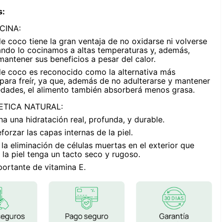
Frutos Secos
s
:
Frutos Deshidratados
CINA:
Ver todo
de coco tiene la gran ventaja de no oxidarse ni volverse
ando lo cocinamos a altas temperaturas y, además,
antener sus beneficios a pesar del calor.
 de coco es reconocido como la alternativa más
para freír, ya que, además de no adulterarse y mantener
edades, el alimento también absorberá menos grasa.
Mieles
ETICA NATURAL:
Mermeladas
a una hidratación real, profunda, y durable.
Ver todo
forzar las capas internas de la piel.
a eliminación de células muertas en el exterior que
la piel tenga un tacto seco y rugoso.
portante de vitamina E.
Barritas Proteicas
Barritas Energeticas
Barritas Veganas
Barritas Naturales
Ver todo