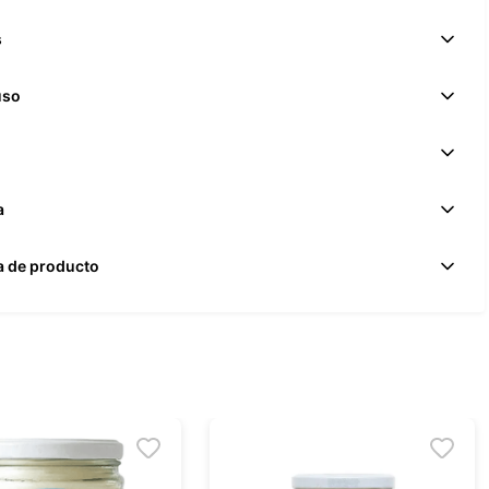
s
uso
a
a de producto