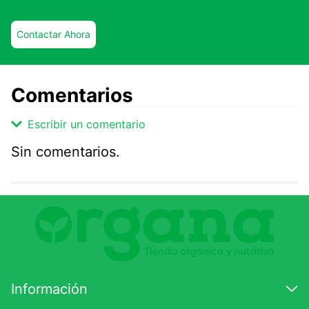
Contactar Ahora
Comentarios
Escribir un comentario
Sin comentarios.
Agregar comentario
Comentario
Califique el producto de 1 a 5 estrellas
★
★
★
☆
☆
Información
Su nombre