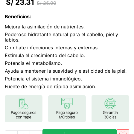
S/
23
.
31
S/
25
.
90
7
.
magnesio
Beneficios
:
8
.
melena leon
Mejora la asimilación de nutrientes.
9
.
stevia
Poderoso hidratante natural para el cabello, piel y
labios.
10
.
proteina
Combate infecciones internas y externas.
Estimula el crecimiento del cabello.
Potencia el metabolismo.
Ayuda a mantener la suavidad y elasticidad de la piel.
Potencia el sistema inmunológico.
Fuente de energía de rápida asimilación.