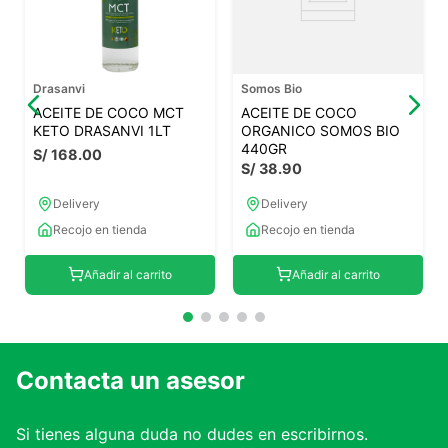
Drasanvi
Somos Bio
ACEITE DE COCO MCT
ACEITE DE COCO
KETO DRASANVI 1LT
ORGANICO SOMOS BIO
440GR
S/
168
.
00
S/
38
.
90
Delivery
Delivery
Recojo en tienda
Recojo en tienda
Añadir al carrito
Añadir al carrito
Contacta un asesor
Si tienes alguna duda no dudes en escribirnos.