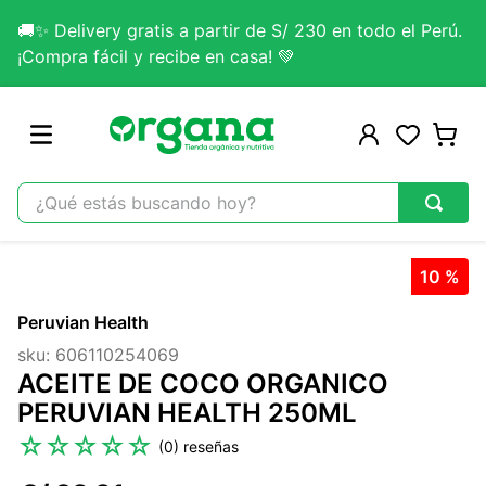
🚚✨ Delivery gratis a partir de S/ 230 en todo el Perú.
¡Compra fácil y recibe en casa! 💚
¿Qué estás buscando hoy?
TÉRMINOS MÁS BUSCADOS
10 %
1
.
omega 3
Peruvian Health
2
.
citrato magnesio
sku
:
606110254069
3
.
colageno
ACEITE DE COCO ORGANICO
4
.
lab nutrition
PERUVIAN HEALTH 250ML
5
.
kefir
☆
☆
☆
☆
☆
(
0
)
6
.
glicinato magnesio