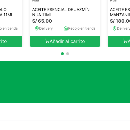
Nua
Nua
ALO
ACEITE ESENCIAL DE JAZMÍN
ACEITE E
A 11ML
NUA 11ML
MANZANI
S/
65
.
00
S/
180
.
0
o en tienda
Delivery
Recojo en tienda
Deliver
rito
Añadir al carrito
A