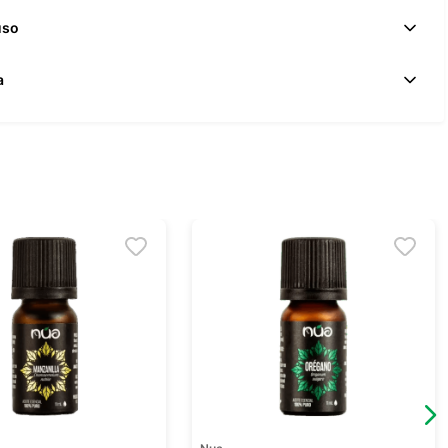
uso
a