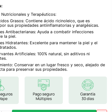
Frutos Secos
s
:
Frutos Deshidratados
 Nutricionales y Terapéuticos:
Ver todo
idos Grasos: Contiene ácido ricinoleico, que es
por sus propiedades antiinflamatorias y analgésicas.
es Antibacterianas: Ayuda a combatir infecciones
 la piel.
s Hidratantes: Excelente para mantener la piel y el
dratados.
Mieles
vantes Artificiales: 100% natural, sin aditivos ni
Mermeladas
tes.
Ver todo
iento: Conservar en un lugar fresco y seco, alejado de
ecta para preservar sus propiedades.
Barritas Proteicas
Barritas Energeticas
Barritas Veganas
Barritas Naturales
Ver todo