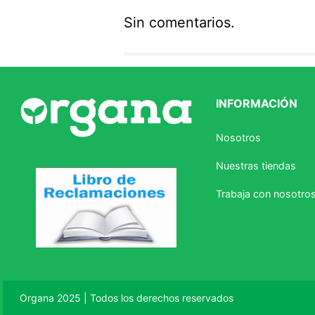
Sin comentarios.
Agregar comentario
Comentario
INFORMACIÓN
Califique el producto de 1 a 5 
Nosotros
★
★
★
☆
☆
Nuestras tiendas
Su nombre
Trabaja con nosotro
Correo electrónico
Escribir comentario
Organa 2025 | Todos los derechos reservados