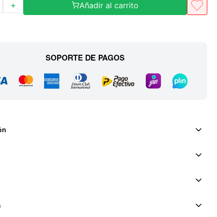
Añadir al carrito
＋
ón
s