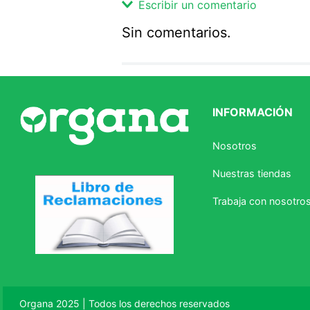
Escribir un comentario
Sin comentarios.
Agregar comentario
Comentario
INFORMACIÓN
Califique el producto de 1 a 5 
Nosotros
★
★
★
☆
☆
Nuestras tiendas
Su nombre
Trabaja con nosotro
Correo electrónico
Escribir comentario
Organa 2025 | Todos los derechos reservados