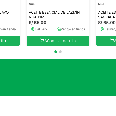
Nua
Nua
CLAVO
ACEITE ESENCIAL DE JAZMÍN
ACEITE E
NUA 11ML
SAGRADA 
S/
65
.
00
S/
65
.
00
o en tienda
Delivery
Recojo en tienda
Deliver
rito
Añadir al carrito
A