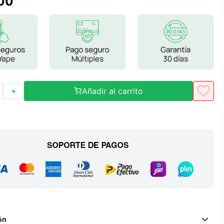
00
Frutos Secos
Frutos Deshidratados
Ver todo
Añadir al carrito
＋
Mieles
Mermeladas
Ver todo
Barritas Proteicas
Barritas Energeticas
Barritas Veganas
Barritas Naturales
ón
Ver todo