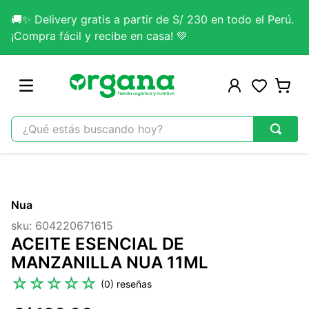
🚚✨ Delivery gratis a partir de S/ 230 en todo el Perú.
¡Compra fácil y recibe en casa! 💚
¿Qué estás buscando hoy?
TÉRMINOS MÁS BUSCADOS
1
.
omega 3
Nua
2
.
citrato magnesio
sku
:
604220671615
3
.
colageno
ACEITE ESENCIAL DE
4
.
kefir
MANZANILLA NUA 11ML
5
.
lab nutrition
☆
☆
☆
☆
☆
(
0
)
6
.
stevia