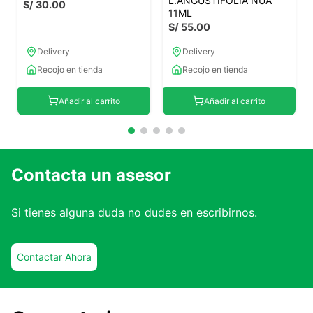
L.ANGUSTIFOLIA NUA
S/
30
.
00
11ML
S/
55
.
00
Delivery
Delivery
Recojo en tienda
Recojo en tienda
Añadir al carrito
Añadir al carrito
Contacta un asesor
Si tienes alguna duda no dudes en escribirnos.
Contactar Ahora