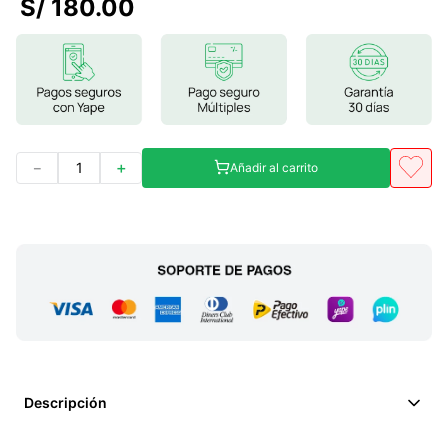
S/
180
.
00
7
.
glicinato magnesio
8
.
magnesio
9
.
melena leon
10
.
proteina
－
＋
Añadir al carrito
Descripción