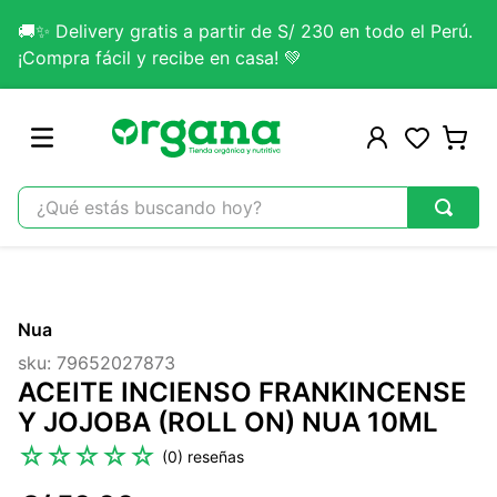
🚚✨ Delivery gratis a partir de S/ 230 en todo el Perú.
¡Compra fácil y recibe en casa! 💚
¿Qué estás buscando hoy?
TÉRMINOS MÁS BUSCADOS
1
.
omega 3
Nua
2
.
citrato magnesio
sku
:
79652027873
3
.
colageno
ACEITE INCIENSO FRANKINCENSE
4
.
kefir
Y JOJOBA (ROLL ON) NUA 10ML
5
.
glicinato magnesio
☆
☆
☆
☆
☆
(
0
)
6
.
melena leon