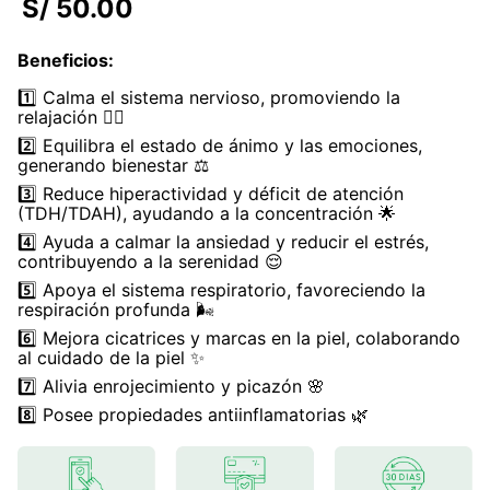
S/
50
.
00
7
.
lab nutrition
Beneficios
:
8
.
magnesio
1️⃣ Calma el sistema nervioso, promoviendo la
9
.
stevia
relajación 🧘‍♂️
2️⃣ Equilibra el estado de ánimo y las emociones,
10
.
proteina
generando bienestar ⚖️
3️⃣ Reduce hiperactividad y déficit de atención
(TDH/TDAH), ayudando a la concentración 🌟
4️⃣ Ayuda a calmar la ansiedad y reducir el estrés,
contribuyendo a la serenidad 😌
5️⃣ Apoya el sistema respiratorio, favoreciendo la
respiración profunda 🌬️
6️⃣ Mejora cicatrices y marcas en la piel, colaborando
al cuidado de la piel ✨
7️⃣ Alivia enrojecimiento y picazón 🌸
8️⃣ Posee propiedades antiinflamatorias 🌿