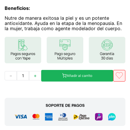
Beneficios
7
.
lab nutrition
:
Nutre de manera exitosa la piel y es un potente
8
.
magnesio
antioxidante. Ayuda en la etapa de la menopausia. En
la mujer, trabaja como agente modelador del cuerpo.
9
.
stevia
10
.
proteina
－
＋
Añadir al carrito