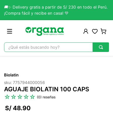
🚚✨ Delivery gratis a partir de S/ 230 en todo el Perú.
¡Compra fácil y recibe en casa! 💚
¿Qué estás buscando hoy?
TÉRMINOS MÁS BUSCADOS
1
.
omega 3
Biolatin
2
.
citrato magnesio
sku
:
7757944000056
3
.
colageno
AGUAJE BIOLATIN 100 CAPS
4
.
kefir
☆
☆
☆
☆
☆
(
0
)
5
.
glicinato magnesio
S/
48
.
90
6
.
melena leon