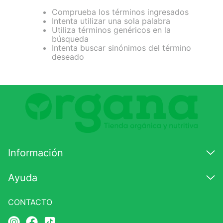
Comprueba los términos ingresados
7
.
magnesio
Intenta utilizar una sola palabra
Utiliza términos genéricos en la
8
.
stevia
búsqueda
Intenta buscar sinónimos del término
9
.
ashwagandha
deseado
10
.
clorofila
Información
Ayuda
CONTACTO