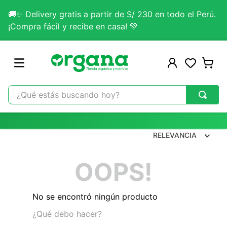
🚚✨ Delivery gratis a partir de S/ 230 en todo el Perú.
¡Compra fácil y recibe en casa! 💚
¿Qué estás buscando hoy?
TÉRMINOS MÁS BUSCADOS
1
.
omega 3
RELEVANCIA
2
.
citrato magnesio
OOPS!
3
.
colageno
4
.
kefir
No se encontró ningún producto
5
.
glicinato magnesio
¿Qué debo hacer?
6
.
melena leon