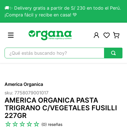
🚚✨ Delivery gratis a partir de S/ 230 en todo el Perú.
¡Compra fácil y recibe en casa! 💚
¿Qué estás buscando hoy?
TÉRMINOS MÁS BUSCADOS
1
.
omega 3
America Organica
2
.
citrato magnesio
sku
:
7758079001017
3
.
colageno
AMERICA ORGANICA PASTA
4
.
kefir
TRIGRANO C/VEGETALES FUSILLI
227GR
5
.
glicinato magnesio
☆
☆
☆
☆
☆
(
0
)
6
.
melena leon