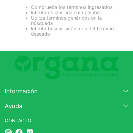
Comprueba los términos ingresados
7
.
magnesio
Intenta utilizar una sola palabra
Utiliza términos genéricos en la
8
.
melena leon
búsqueda
Intenta buscar sinónimos del término
9
.
stevia
deseado
10
.
proteina
Información
Ayuda
CONTACTO