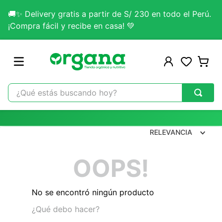
🚚✨ Delivery gratis a partir de S/ 230 en todo el Perú.
¡Compra fácil y recibe en casa! 💚
¿Qué estás buscando hoy?
TÉRMINOS MÁS BUSCADOS
1
.
omega 3
RELEVANCIA
2
.
citrato magnesio
OOPS!
3
.
colageno
4
.
lab nutrition
No se encontró ningún producto
5
.
kefir
¿Qué debo hacer?
6
.
glicinato magnesio