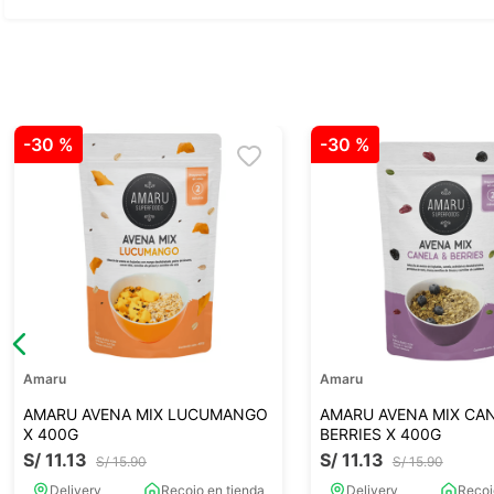
-
30 %
-
30 %
Amaru
Amaru
AMARU AVENA MIX LUCUMANGO
AMARU AVENA MIX CA
X 400G
BERRIES X 400G
S/
11
.
13
S/
11
.
13
S/
15
.
90
S/
15
.
90
Delivery
Recojo en tienda
Delivery
Recoj