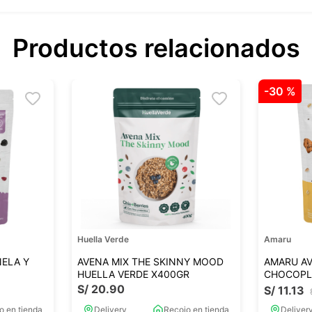
Productos relacionados
-
30 %
Huella Verde
Amaru
NELA Y
AVENA MIX THE SKINNY MOOD
AMARU AV
HUELLA VERDE X400GR
CHOCOPL
S/
20
.
90
S/
11
.
13
o en tienda
Delivery
Recojo en tienda
Deliver