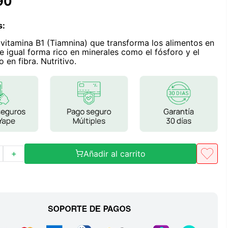
90
Frutos Secos
Frutos Deshidratados
s
:
Ver todo
 vitamina B1 (Tiamnina) que transforma los alimentos en
e igual forma rico en minerales como el fósforo y el
o en fibra. Nutritivo.
Mieles
Mermeladas
Ver todo
Añadir al carrito
＋
Barritas Proteicas
Barritas Energeticas
Barritas Veganas
Barritas Naturales
Ver todo