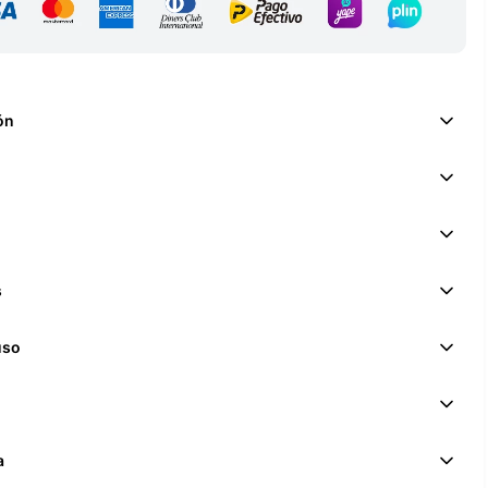
ón
s
uso
a