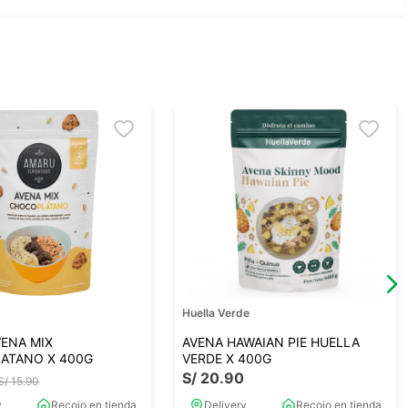
Huella Verde
ENA MIX
AVENA HAWAIAN PIE HUELLA
ATANO X 400G
VERDE X 400G
S/
20
.
90
S/
15
.
90
y
Recojo en tienda
Delivery
Recojo en tienda