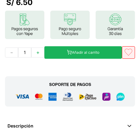
S/
6
.
50
7
.
glicinato magnesio
8
.
magnesio
9
.
melena leon
10
.
proteina
－
＋
Añadir al carrito
Descripción