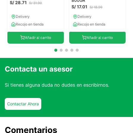
800GR
S/
28
.
71
S/
31
.
90
S/
17
.
01
S/
18
.
90
Delivery
Delivery
Recojo en tienda
Recojo en tienda
Añadir al carrito
Añadir al carrito
Contacta un asesor
Si tienes alguna duda no dudes en escribirnos.
Contactar Ahora
Comentarios