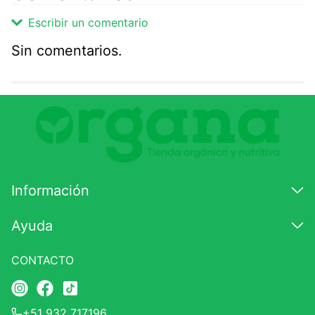
Escribir un comentario
Sin comentarios.
Agregar comentario
Comentario
Califique el producto de 1 a 5 estrellas
★
★
★
☆
☆
Información
Su nombre
Ayuda
CONTACTO
Correo electrónico
+51 932 717196