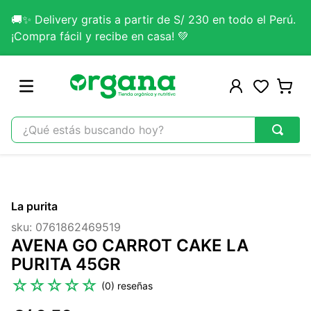
🚚✨ Delivery gratis a partir de S/ 230 en todo el Perú.
¡Compra fácil y recibe en casa! 💚
¿Qué estás buscando hoy?
TÉRMINOS MÁS BUSCADOS
1
.
omega 3
La purita
2
.
citrato magnesio
sku
:
0761862469519
3
.
colageno
AVENA GO CARROT CAKE LA
4
.
kefir
PURITA 45GR
5
.
lab nutrition
☆
☆
☆
☆
☆
(
0
)
6
.
stevia