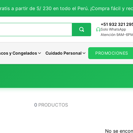
ratis a partir de S/ 230 en todo el Perú. ¡Compra fácil y rec
+51 932 321 29
Solo WhatsApp
Atención 9AM-6P
scos y Congelados
Cuidado Personal
PROMOCIONES
getales
iales
Aguaje
Magnesio
Avenas Organicas
Panes Veganos
Pastas Dentales
tes
rales
porales
Curcuma
Potasio
Avenas Sin gluten
Panes Keto
Jabones
 y Sueño
ncionales
Solar
Maca Negra
Zinc
Avenas Funcionales
Otros Panes
Desodorantes
0
PRODUCTOS
Maca Roja
Calcio
Ver todo
Ver todo
Cuidado Femenino
Moringa
Hierro
Ver todo
Cardo Mariano
Selenio
Otros
Otros
No se encon