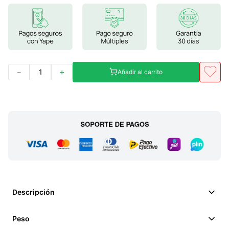
7
.
lab nutrition
8
.
magnesio
9
.
stevia
10
.
proteina
－
＋
Añadir al carrito
Descripción
Peso