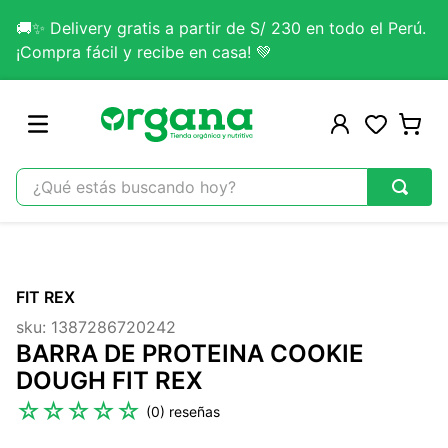
🚚✨ Delivery gratis a partir de S/ 230 en todo el Perú.
¡Compra fácil y recibe en casa! 💚
¿Qué estás buscando hoy?
TÉRMINOS MÁS BUSCADOS
1
.
omega 3
FIT REX
2
.
citrato magnesio
sku
:
1387286720242
3
.
colageno
BARRA DE PROTEINA COOKIE
4
.
kefir
DOUGH FIT REX
5
.
glicinato magnesio
☆
☆
☆
☆
☆
(
0
)
6
.
melena leon