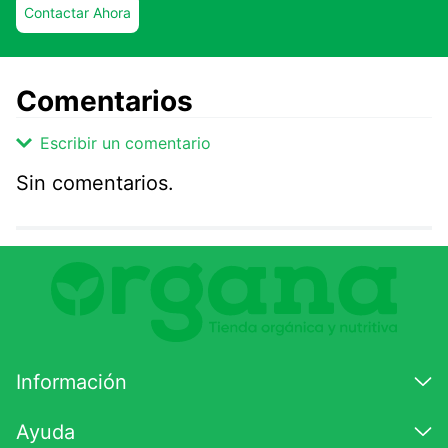
Contactar Ahora
Comentarios
Escribir un comentario
Sin comentarios.
Agregar comentario
Comentario
Califique el producto de 1 a 5 estrellas
★
★
★
☆
☆
Información
Su nombre
Ayuda