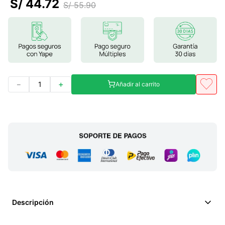
S/
44
.
72
S/
55
.
90
7
.
lab nutrition
8
.
magnesio
9
.
stevia
10
.
proteina
－
＋
Añadir al carrito
Descripción