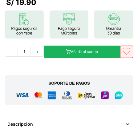
S/
19
.
90
7
.
lab nutrition
8
.
magnesio
9
.
stevia
10
.
proteina
－
＋
Añadir al carrito
Descripción