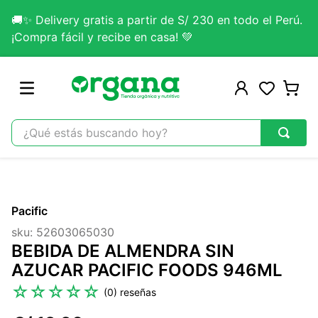
🚚✨ Delivery gratis a partir de S/ 230 en todo el Perú.
¡Compra fácil y recibe en casa! 💚
¿Qué estás buscando hoy?
TÉRMINOS MÁS BUSCADOS
1
.
omega 3
Pacific
2
.
citrato magnesio
sku
:
52603065030
3
.
colageno
BEBIDA DE ALMENDRA SIN
4
.
kefir
AZUCAR PACIFIC FOODS 946ML
5
.
glicinato magnesio
☆
☆
☆
☆
☆
(
0
)
6
.
melena leon