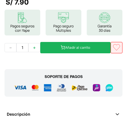
S/
7
.
90
7
.
lab nutrition
8
.
magnesio
9
.
stevia
10
.
proteina
－
＋
Añadir al carrito
Descripción