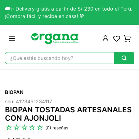
🚚✨ Delivery gratis a partir de S/ 230 en todo el Perú.
¡Compra fácil y recibe en casa! 💚
¿Qué estás buscando hoy?
TÉRMINOS MÁS BUSCADOS
1
.
omega 3
BIOPAN
2
.
citrato magnesio
sku
:
4123451234117
3
.
colageno
BIOPAN TOSTADAS ARTESANALES
4
.
kefir
CON AJONJOLI
5
.
glicinato magnesio
☆
☆
☆
☆
☆
(
0
)
6
.
melena leon