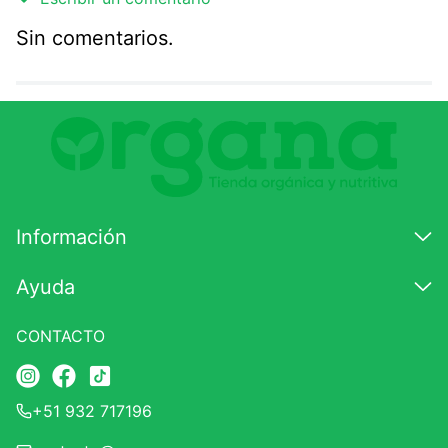
Sin comentarios.
Agregar comentario
Comentario
Califique el producto de 1 a 5 estrellas
★
★
★
☆
☆
Información
Su nombre
Ayuda
CONTACTO
Correo electrónico
+51 932 717196
Escribir comentario