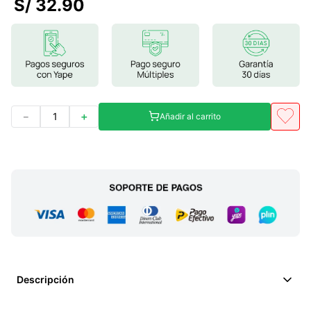
S/
32
.
90
7
.
magnesio
8
.
stevia
9
.
ashwagandha
10
.
clorofila
－
＋
Añadir al carrito
Descripción