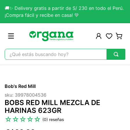
🚚✨ Delivery gratis a partir de S/ 230 en todo el Perú.
¡Compra fácil y recibe en casa! 💚
¿Qué estás buscando hoy?
TÉRMINOS MÁS BUSCADOS
1
.
omega 3
Bob's Red Mill
2
.
citrato magnesio
sku
:
39978004536
3
.
colageno
BOBS RED MILL MEZCLA DE
4
.
kefir
HARINAS 623GR
5
.
glicinato magnesio
☆
☆
☆
☆
☆
(
0
)
6
.
melena leon