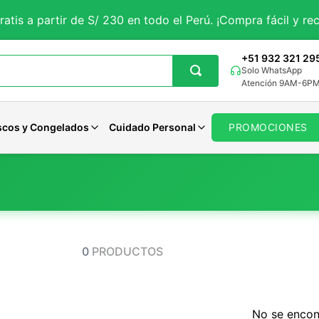
ratis a partir de S/ 230 en todo el Perú. ¡Compra fácil y rec
+51 932 321 29
Solo WhatsApp
Atención 9AM-6P
scos y Congelados
Cuidado Personal
PROMOCIONES
getales
iales
Aguaje
Magnesio
Avenas Organicas
Panes Veganos
Pastas Dentales
tes
rales
porales
Curcuma
Potasio
Avenas Sin gluten
Panes Keto
Jabones
 y Sueño
ncionales
Solar
Maca Negra
Zinc
Avenas Funcionales
Otros Panes
Desodorantes
0
PRODUCTOS
Maca Roja
Calcio
Ver todo
Ver todo
Cuidado Femenino
Moringa
Hierro
Ver todo
Cardo Mariano
Selenio
Otros
Otros
No se encon