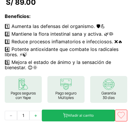
S/
89
.
00
7
.
lab nutrition
Beneficios
:
8
.
magnesio
1️⃣ Aumenta las defensas del organismo. 🛡️💪
9
.
stevia
2️⃣ Mantiene la flora intestinal sana y activa. 🌿🦠
10
.
proteina
3️⃣ Reduce procesos inflamatorios e infecciosos. ❌🔥
4️⃣ Potente antioxidante que combate los radicales
libres. ⚡🍃
5️⃣ Mejora el estado de ánimo y la sensación de
bienestar. 😊🌞
－
＋
Añadir al carrito