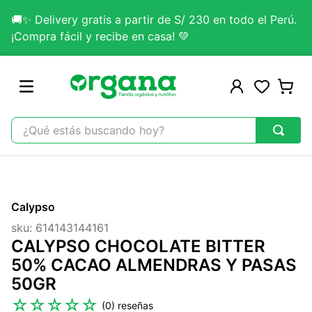
🚚✨ Delivery gratis a partir de S/ 230 en todo el Perú.
¡Compra fácil y recibe en casa! 💚
¿Qué estás buscando hoy?
TÉRMINOS MÁS BUSCADOS
1
.
omega 3
Calypso
2
.
citrato magnesio
sku
:
614143144161
3
.
colageno
CALYPSO CHOCOLATE BITTER
4
.
kefir
50% CACAO ALMENDRAS Y PASAS
50GR
5
.
glicinato magnesio
☆
☆
☆
☆
☆
(
0
)
6
.
melena leon