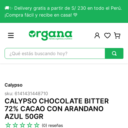
🚚✨ Delivery gratis a partir de S/ 230 en todo el Perú.
¡Compra fácil y recibe en casa! 💚
¿Qué estás buscando hoy?
TÉRMINOS MÁS BUSCADOS
1
.
omega 3
Calypso
2
.
citrato magnesio
sku
:
6141431448710
3
.
colageno
CALYPSO CHOCOLATE BITTER
4
.
kefir
72% CACAO CON ARANDANO
AZUL 50GR
5
.
lab nutrition
☆
☆
☆
☆
☆
(
0
)
6
.
stevia