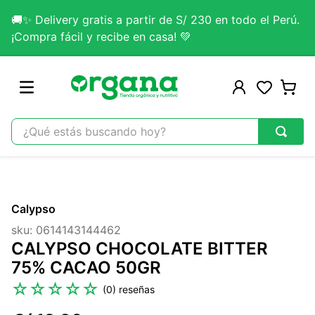
🚚✨ Delivery gratis a partir de S/ 230 en todo el Perú.
¡Compra fácil y recibe en casa! 💚
¿Qué estás buscando hoy?
TÉRMINOS MÁS BUSCADOS
1
.
omega 3
Calypso
2
.
citrato magnesio
sku
:
0614143144462
3
.
colageno
CALYPSO CHOCOLATE BITTER
4
.
kefir
75% CACAO 50GR
5
.
lab nutrition
☆
☆
☆
☆
☆
(
0
)
6
.
stevia