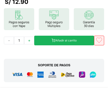
S/
12
.
90
7
.
glicinato magnesio
8
.
magnesio
9
.
melena leon
10
.
proteina
－
＋
Añadir al carrito