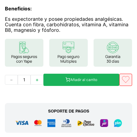
Beneficios
7
.
glicinato magnesio
:
Es expectorante y posee propiedades analgésicas.
8
.
magnesio
Cuenta con fibra, carbohidratos, vitamina A, vitamina
B8, magnesio y fósforo.
9
.
melena leon
10
.
proteina
－
＋
Añadir al carrito