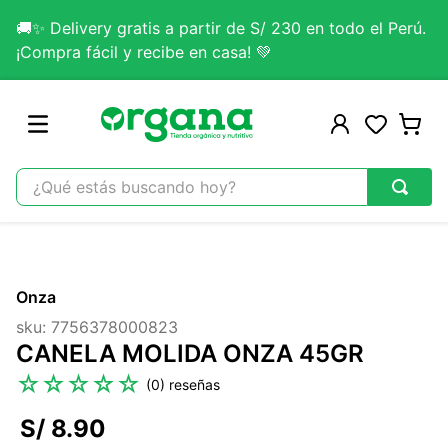
🚚✨ Delivery gratis a partir de S/ 230 en todo el Perú.
¡Compra fácil y recibe en casa! 💚
¿Qué estás buscando hoy?
TÉRMINOS MÁS BUSCADOS
1
.
omega 3
Onza
2
.
citrato magnesio
sku
:
7756378000823
3
.
colageno
CANELA MOLIDA ONZA 45GR
4
.
kefir
☆
☆
☆
☆
☆
(
0
)
5
.
lab nutrition
S/
8
.
90
6
.
stevia