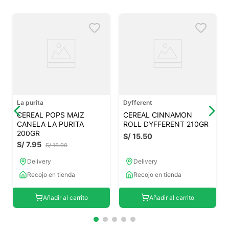
La purita
Dyfferent
CEREAL POPS MAIZ
CEREAL CINNAMON
CANELA LA PURITA
ROLL DYFFERENT 210GR
200GR
S/
15
.
50
S/
7
.
95
S/
15
.
90
Delivery
Delivery
Recojo en tienda
Recojo en tienda
Añadir al carrito
Añadir al carrito