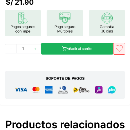
S/
21
.
90
7
.
lab nutrition
8
.
magnesio
9
.
stevia
10
.
proteina
－
＋
Añadir al carrito
Productos relacionados