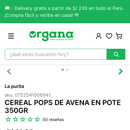
🚚✨ Delivery gratis a partir de S/ 230 en todo el Perú.
¡Compra fácil y recibe en casa! 💚
¿Qué estás buscando hoy?
TÉRMINOS MÁS BUSCADOS
1
.
omega 3
La purita
2
.
citrato magnesio
sku
:
0752541006941
3
.
colageno
CEREAL POPS DE AVENA EN POTE
4
.
kefir
350GR
5
.
glicinato magnesio
☆
☆
☆
☆
☆
(
0
)
6
.
melena leon