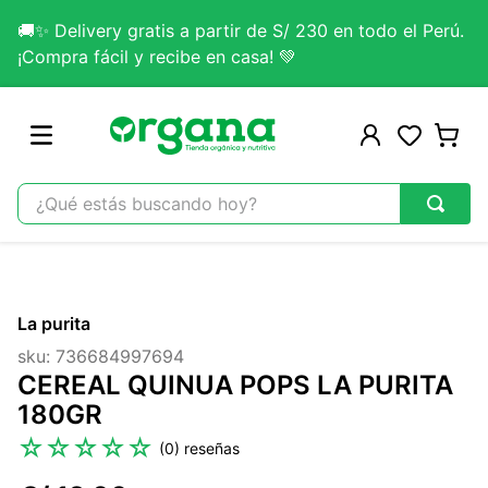
🚚✨ Delivery gratis a partir de S/ 230 en todo el Perú.
¡Compra fácil y recibe en casa! 💚
¿Qué estás buscando hoy?
TÉRMINOS MÁS BUSCADOS
1
.
omega 3
La purita
2
.
citrato magnesio
sku
:
736684997694
3
.
lab nutrition
CEREAL QUINUA POPS LA PURITA
4
.
colageno
180GR
5
.
kefir
☆
☆
☆
☆
☆
(
0
)
6
.
glicinato magnesio