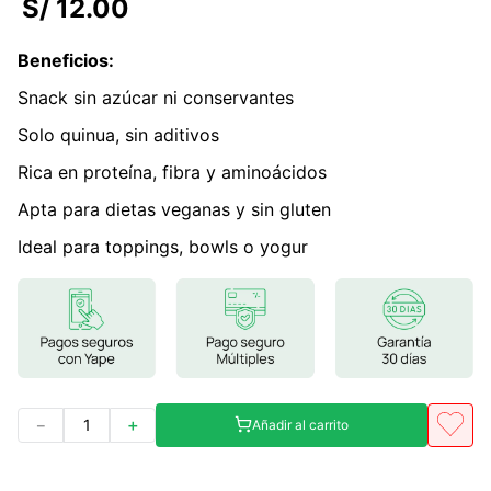
S/
12
.
00
7
.
proteina
Beneficios
:
8
.
magnesio
Snack sin azúcar ni conservantes
9
.
melena leon
Solo quinua, sin aditivos
10
.
stevia
Rica en proteína, fibra y aminoácidos
Apta para dietas veganas y sin gluten
Ideal para toppings, bowls o yogur
－
＋
Añadir al carrito