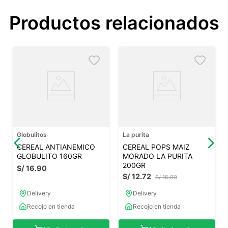
Productos relacionados
Globulitos
La purita
CEREAL ANTIANEMICO
CEREAL POPS MAIZ
GLOBULITO 160GR
MORADO LA PURITA
200GR
S/
16
.
90
S/
12
.
72
S/
15
.
90
Delivery
Delivery
Recojo en tienda
Recojo en tienda