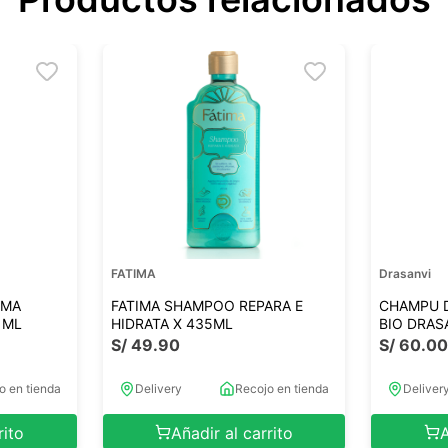
FATIMA
Drasanvi
OMA
FATIMA SHAMPOO REPARA E
CHAMPU 
 ML
HIDRATA X 435ML
BIO DRAS
S/
49
.
90
S/
60
.
0
o en tienda
Delivery
Recojo en tienda
Deliver
rito
Añadir al carrito
A