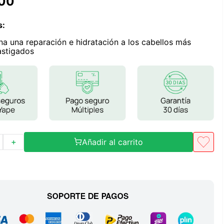
00
Frutos Secos
Frutos Deshidratados
s
:
Ver todo
na una reparación e hidratación a los cabellos más
astigados
Mieles
Mermeladas
Ver todo
Añadir al carrito
＋
Barritas Proteicas
Barritas Energeticas
Barritas Veganas
Barritas Naturales
Ver todo