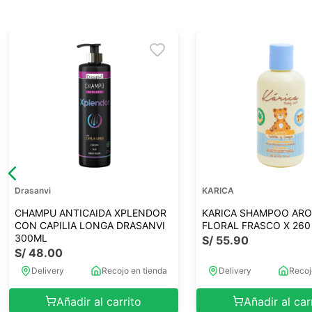
Drasanvi
KARICA
CHAMPU ANTICAIDA XPLENDOR
KARICA SHAMPOO AR
CON CAPILIA LONGA DRASANVI
FLORAL FRASCO X 260
300ML
S/
55
.
90
S/
48
.
00
Delivery
Recojo en tienda
Delivery
Recoj
Añadir al carrito
Añadir al car