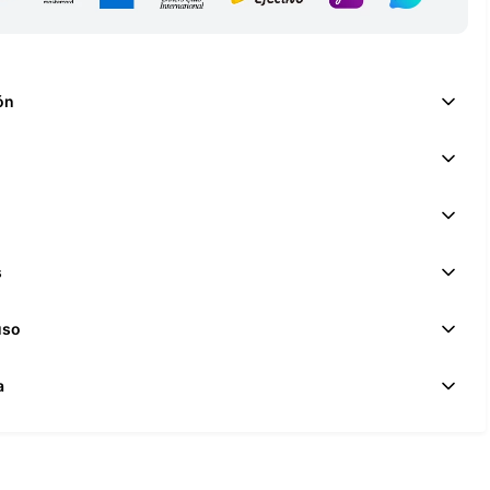
ón
s
uso
a