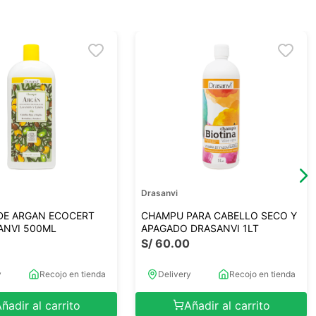
Drasanvi
DE ARGAN ECOCERT
CHAMPU PARA CABELLO SECO Y
ANVI 500ML
APAGADO DRASANVI 1LT
0
S/
60
.
00
y
Recojo en tienda
Delivery
Recojo en tienda
ñadir al carrito
Añadir al carrito